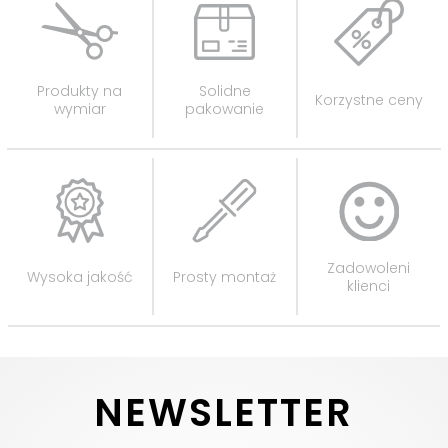
Produkty na
Solidne
Korzystne ceny
wymiar
pakowanie
Zadowoleni
Wysoka jakość
Prosty montaż
klienci
NEWSLETTER