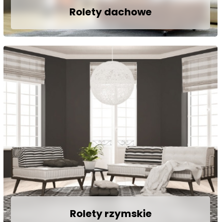
Rolety dachowe
Okna dachowe to doskonały sposób na
doświetlenie poddasza lub pokoju. Jednak,
kiedy promieni słonecznych dociera do
pomieszczenia zbyt wiele, ratunkiem
przed nimi stają się rolety na okna
dachowe.
Zobacz
Rolety rzymskie