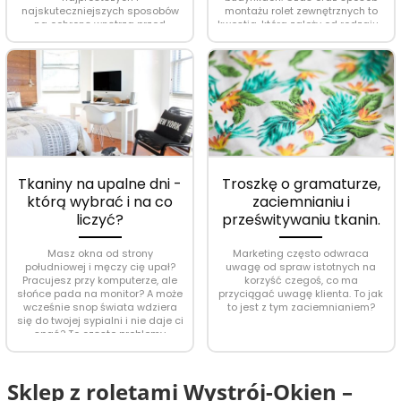
najskuteczniejszych sposobów
montażu rolet zewnętrznych to
na ochronę wnętrza przed
kwestia, która zależy od rodzaju...
owadami – bez niezdrowej
chemii, hałasu i uciążliwego...
Tkaniny na upalne dni -
Troszkę o gramaturze,
którą wybrać i na co
zaciemnianiu i
liczyć?
prześwitywaniu tkanin.
Masz okna od strony
Marketing często odwraca
południowej i męczy cię upał?
uwagę od spraw istotnych na
Pracujesz przy komputerze, ale
korzyść czegoś, co ma
słońce pada na monitor? A może
przyciągać uwagę klienta. To jak
wcześnie snop świata wdziera
to jest z tym zaciemnianiem?
się do twojej sypialni i nie daje ci
spać? To częste problemy
dokuczające zwłaszcza latem...
Sklep z roletami Wystrój-Okien –