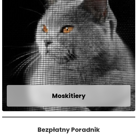
Moskitiery
Moskitiery ramkowe są doskonałym
sposobem na pozbycie się problemów
związanych z uciążliwymi muszkami,
Bezpłatny Poradnik
komarami i innymi owadami w okresie