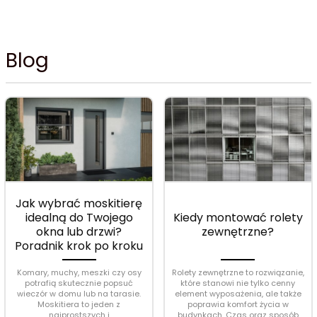
Blog
Jak wybrać moskitierę
idealną do Twojego
Kiedy montować rolety
okna lub drzwi?
zewnętrzne?
Poradnik krok po kroku
Komary, muchy, meszki czy osy
Rolety zewnętrzne to rozwiązanie,
potrafią skutecznie popsuć
które stanowi nie tylko cenny
wieczór w domu lub na tarasie.
element wyposażenia, ale także
Moskitiera to jeden z
poprawia komfort życia w
najprostszych i
budynkach. Czas oraz sposób