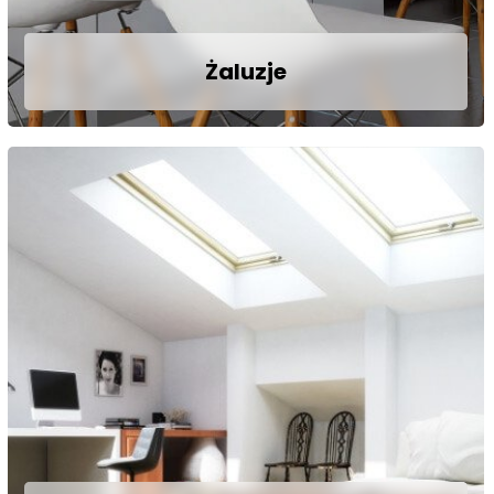
Żaluzje
Żaluzje oferowane przez sklep Olmark są
wysokiej, jakości produktami, które w
zależności od zastosowania, mogą
Państwo montować zarówno w oknach
pomieszczeń dziennych, kuchni, łazience,
jak i w lokalach użytkowych. Dzięki
szerokiej gamie dostępnych kolorów oraz
lameli, żaluzje doskonale wkomponowują
się w zaprojektowane wnętrze i ochronią
je przez nadmiernym nasłonecznieniem.
Zobacz