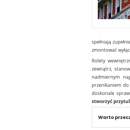
spełniają zupełni
zmontować wyłącz
Rolety wewnętrz
zewnątrz, stanow
nadmiernym nagr
przenikaniem do 
doskonale spraw
stworzyć przytu
Warto przec