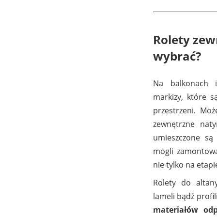
Rolety zew
wybrać?
Na balkonach i
markizy, które 
przestrzeni. Mo
zewnętrzne nat
umieszczone są 
mogli zamontow
nie tylko na eta
Rolety do altan
lameli bądź prof
materiałów odp