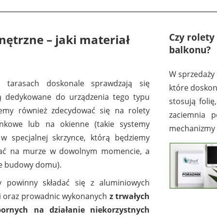
Czy rolety
nętrzne – jaki materiał
balkonu?
W sprzedaży m
 tarasach doskonale sprawdzają się
które doskon
są dedykowane do urządzenia tego typu
stosują foli
żemy również zdecydować się na rolety
zaciemnia p
ynkowe lub na okienne (takie systemy
mechanizmy s
w specjalnej skrzynce, którą będziemy
ać na murze w dowolnym momencie, a
pie budowy domu).
y powinny składać się z aluminiowych
ili oraz prowadnic wykonanych
z trwałych
ornych na działanie niekorzystnych