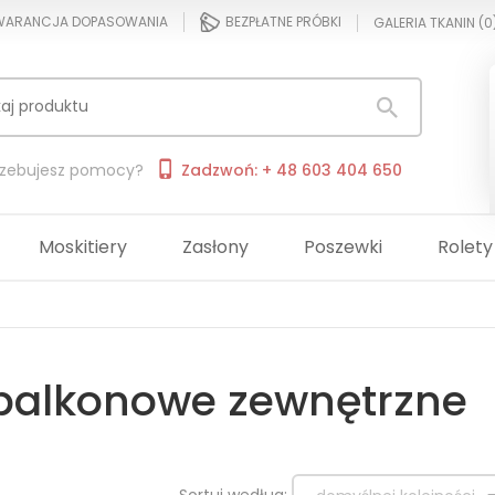
ARANCJA DOPASOWANIA
BEZPŁATNE PRÓBKI
GALERIA TKANIN (
0
rzebujesz pomocy?
Zadzwoń: + 48 603 404 650
Moskitiery
Zasłony
Poszewki
Rolety
 balkonowe zewnętrzne
sort
Sortuj według: