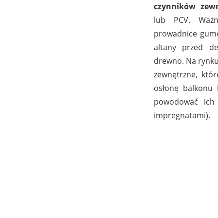
czynników zew
lub PCV. Ważne
prowadnice gumo
altany przed d
drewno. Na rynku 
zewnętrzne, któ
osłonę balkonu 
powodować ich 
impregnatami).