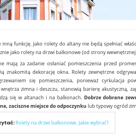
e inną funkcję. Jako rolety do altany nie będą spełniać właśc
nie jako rolety na drzwi balkonowe (od strony wewnętrznej
ne mają za zadanie osłaniać pomieszczenia przed prome
ią znakomitą dekorację okna. Rolety zewnętrzne odgrywaj
zewaniem się pomieszczenia, ponieważ cyrkulacja powi
wnętrza zimna i deszczu, stanowią barierę akustyczną, za
dzą się w altanach i na balkonach.
Dobrze dobrane zewn
lne, zaciszne miejsce do odpoczynku
lub typowy ogród zi
zytać:
Rolety na drzwi balkonowe. Jakie wybrać?