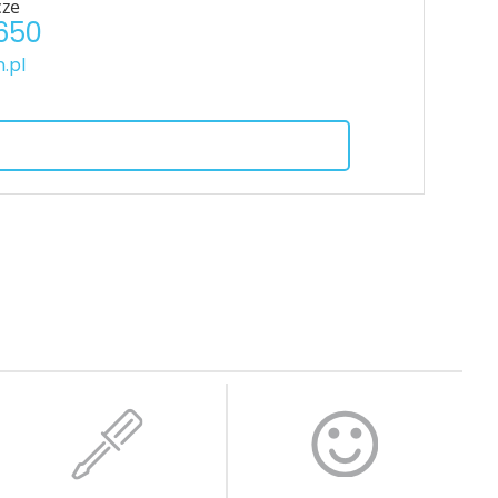
cze
 650
.pl