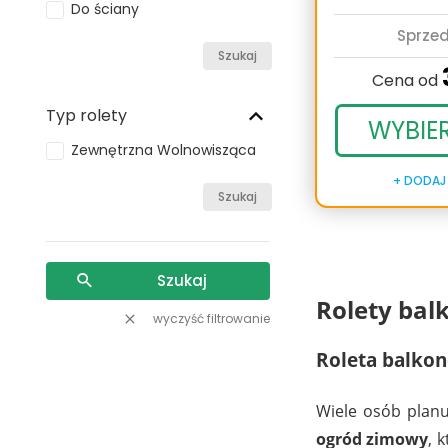
Do ściany
Sprze
Szukaj
Cena od
Typ rolety
WYBIE
Zewnętrzna Wolnowisząca
+ DODAJ
Szukaj
Szukaj
Rolety ba
wyczyść filtrowanie
Roleta balko
Wiele osób planu
ogród zimowy
, 