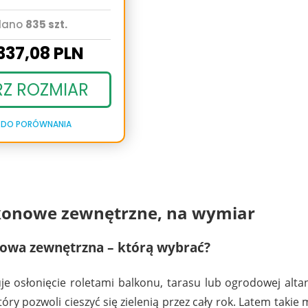
dano
835 szt.
337,
08
PLN
RZ ROZMIAR
 DO PORÓWNANIA
lkonowe zewnętrzne, na wymiar
nowa zewnętrzna – którą wybrać?
je osłonięcie roletami balkonu, tarasu lub ogrodowej alta
który pozwoli cieszyć się zielenią przez cały rok. Latem taki