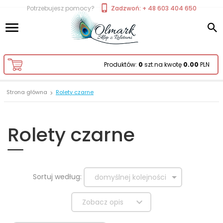
Potrzebujesz pomocy?
Zadzwoń: + 48 603 404 650
Produktów:
0
szt.
na kwotę
0.00
PLN
Strona główna
Rolety czarne
Rolety czarne
sort
Sortuj według:
domyślnej kolejności
Zobacz opis