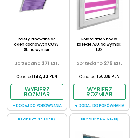
Rolety Plisowane do
Roleta dzień noc w
okien dachowych COSSI
kasecie ALU, Na wymiar,
SL, na wymiar
LUX
Sprzedano
371 szt.
Sprzedano
276 szt.
192,
00
PLN
156,
88
PLN
Cena od
Cena od
WYBIERZ
WYBIERZ
ROZMIAR
ROZMIAR
+ DODAJ DO PORÓWNANIA
+ DODAJ DO PORÓWNANIA
PRODUKT NA MIARĘ
PRODUKT NA MIARĘ