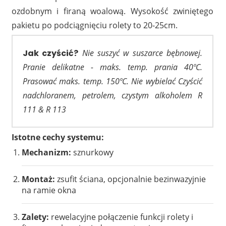
ozdobnym i firaną woalową. Wysokość zwiniętego
pakietu po podciągnięciu rolety to 20-25cm.
Jak czyścić?
Nie suszyć w suszarce bębnowej.
Pranie delikatne - maks. temp. prania 40ºC.
Prasować maks. temp. 150ºC. Nie wybielać Czyścić
nadchloranem, petrolem, czystym alkoholem R
111 & R 113
Istotne cechy systemu:
Mechanizm:
sznurkowy
Montaż:
zsufit ściana, opcjonalnie bezinwazyjnie
na ramie okna
Zalety:
rewelacyjne połączenie funkcji rolety i