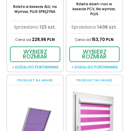
Roleta dzień i noc w
Roleta w kasecie ALU, na
kasecie PCV, Na wymiar,
Wymiar, PLUS SPRĘŻYNA
PLUS
Sprzedano
123 szt.
Sprzedano
1406 szt.
228,
96
PLN
153,
70
PLN
Cena od
Cena od
WYBIERZ
WYBIERZ
ROZMIAR
ROZMIAR
+ DODAJ DO PORÓWNANIA
+ DODAJ DO PORÓWNANIA
PRODUKT NA MIARĘ
PRODUKT NA MIARĘ