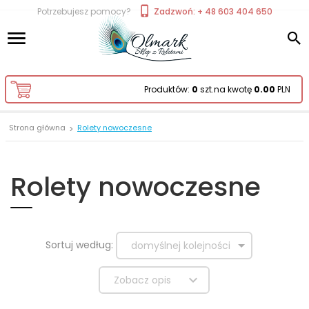
Potrzebujesz pomocy?
Zadzwoń: + 48 603 404 650
Produktów:
0
szt.
na kwotę
0.00
PLN
Strona główna
Rolety nowoczesne
Rolety nowoczesne
sort
Sortuj według:
domyślnej kolejności
Zobacz opis