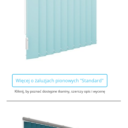
Więcej o żaluzjach pionowych "Standard"
Kliknij, by poznać dostępne tkaniny, szerszy opis i wycenę