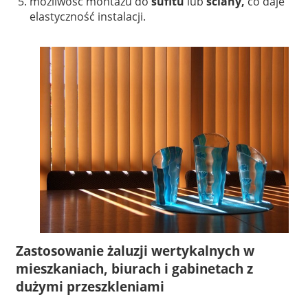
możliwość montażu do
sufitu
lub
ściany,
co daje
elastyczność instalacji.
Zastosowanie żaluzji wertykalnych w
mieszkaniach, biurach i gabinetach z
dużymi przeszkleniami