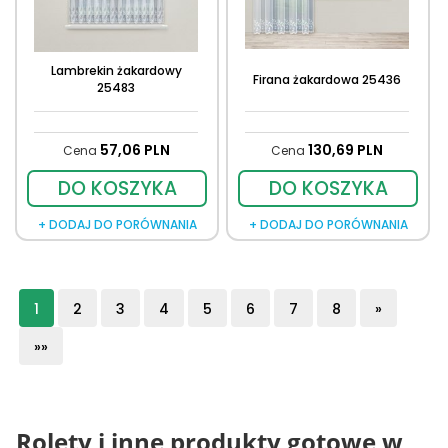
Lambrekin żakardowy
Firana żakardowa 25436
25483
57,
06
PLN
130,
69
PLN
Cena
Cena
DO KOSZYKA
DO KOSZYKA
+ DODAJ DO PORÓWNANIA
+ DODAJ DO PORÓWNANIA
1
2
3
4
5
6
7
8
»
»»
Rolety i inne produkty gotowe w