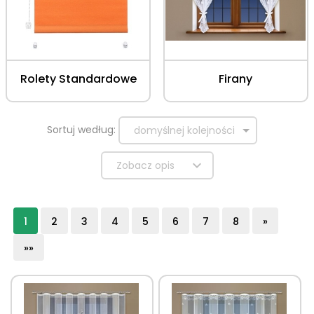
Rolety Standardowe
Firany
sort
Sortuj według:
domyślnej kolejności
Zobacz opis
1
2
3
4
5
6
7
8
»
»»