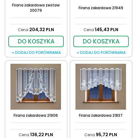
Firana żakardowa zestaw
Firana żakardowa 21949
20079
204,
32
PLN
145,
43
PLN
Cena
Cena
DO KOSZYKA
DO KOSZYKA
+ DODAJ DO PORÓWNANIA
+ DODAJ DO PORÓWNANIA
Firana żakardowa 21906
Firana żakardowa 21837
136,
22
PLN
95,
72
PLN
Cena
Cena