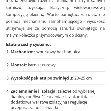
można zestawić razem z firankami na tym samym
karniszu, uzyskując klasyczną, wielowarstwową
kompozycję okienną. Warto pamiętać, że roleta nie
posiada mechanizmu samohamującego - wysokość
utrzymuje się za pomocą sznurka owiniętego na
małym kółeczku przymocowanym do ściany.
Istotne cechy systemu:
Mechanizm:
sznurkowy bez hamulca
Montaż:
karnisz rurowy
Wysokość pakietu po zwinięciu:
20–25 cm
Zaciemnienie i izolacja:
zależne od wybranej
tkaniny; możliwość łączenia z firankami daje
dodatkową warstwę izolacyjną i regulację
przepuszczalności światła