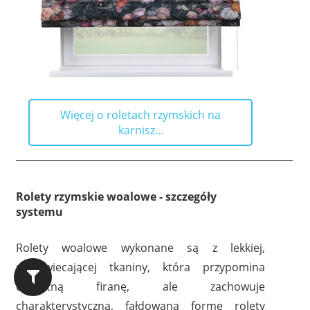
Więcej o roletach rzymskich na
karnisz...
Rolety rzymskie woalowe - szczegóły
systemu
Rolety woalowe wykonane są z lekkiej,
przeświecającej tkaniny, która przypomina
delikatną firanę, ale zachowuje
charakterystyczną, fałdowaną formę rolety