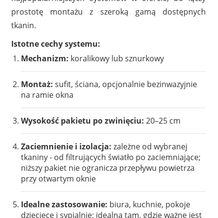
prostotę montażu z szeroką gamą dostępnych
tkanin.
Istotne cechy systemu:
Mechanizm:
koralikowy lub sznurkowy
Montaż:
sufit, ściana, opcjonalnie bezinwazyjnie
na ramie okna
Wysokość pakietu po zwinięciu:
20–25 cm
Zaciemnienie i izolacja:
zależne od wybranej
tkaniny - od filtrujących światło po zaciemniające;
niższy pakiet nie ogranicza przepływu powietrza
przy otwartym oknie
Idealne zastosowanie:
biura, kuchnie, pokoje
dziecięce i sypialnie; idealna tam, gdzie ważne jest