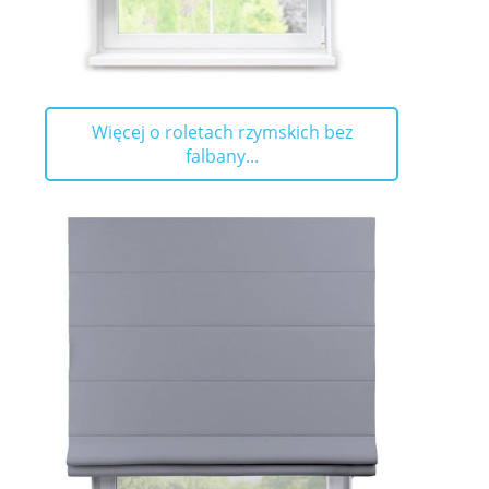
Więcej o roletach rzymskich bez
falbany...