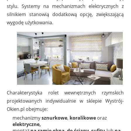
stylu. Systemy na mechanizmach elektrycznych z
silnikiem stanowią dodatkową opcję, zwiększającą
wygodę użytkowania.
Charakterystyka rolet wewnętrznych rzymskich
projektowanych indywidualnie w sklepie Wystrój-
Okien.pl obejmuje:
mechanizmy
sznurkowe
,
koralikowe
oraz
elektryczne,
montaż
na ramie okna
,
do ściany
,
sufitu
lub
na