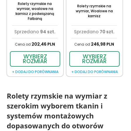
Rolety rzymskie na
Rolety rzymskie na
wymiar, woalowe na
wymiar, Woalowe na
karnisz z podwiązaną
karnisz
Falbaną
Sprzedano
94 szt.
Sprzedano
70 szt.
202,
46
PLN
246,
98
PLN
Cena od
Cena od
WYBIERZ
WYBIERZ
ROZMIAR
ROZMIAR
+ DODAJ DO PORÓWNANIA
+ DODAJ DO PORÓWNANIA
Rolety rzymskie na wymiar z
szerokim wyborem tkanin i
systemów montażowych
dopasowanych do otworów