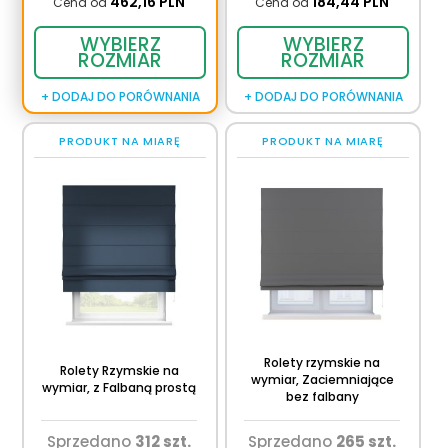
462,
16
PLN
184,
44
PLN
Cena od
Cena od
WYBIERZ
WYBIERZ
ROZMIAR
ROZMIAR
+ DODAJ DO PORÓWNANIA
+ DODAJ DO PORÓWNANIA
PRODUKT NA MIARĘ
PRODUKT NA MIARĘ
Rolety rzymskie na
Rolety Rzymskie na
wymiar, Zaciemniające
wymiar, z Falbaną prostą
bez falbany
Sprzedano
312 szt.
Sprzedano
265 szt.