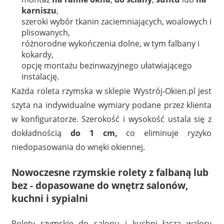
karniszu
,
szeroki wybór tkanin zaciemniających, woalowych i
plisowanych,
różnorodne wykończenia dolne, w tym falbany i
kokardy,
opcję montażu bezinwazyjnego ułatwiającego
instalację.
Każda roleta rzymska w sklepie Wystrój-Okien.pl jest
szyta na indywidualne wymiary podane przez klienta
w konfiguratorze. Szerokość i wysokość ustala się z
dokładnością
do 1 cm,
co eliminuje ryzyko
niedopasowania do wnęki okiennej.
Nowoczesne rzymskie rolety z falbaną lub
bez - dopasowane do wnętrz salonów,
kuchni i sypialni
Rolety rzymskie do salonu i kuchni łączą walory