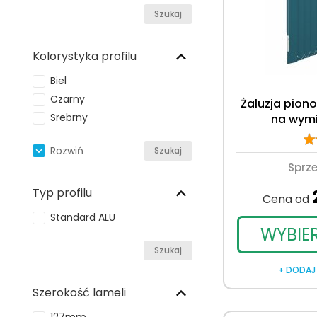
Szukaj
Kolorystyka profilu
Biel
Czarny
Żaluzja pion
Srebrny
na wym
Rozwiń
Szukaj
Sprz
Typ profilu
Cena od
Standard ALU
WYBIE
Szukaj
+ DODAJ
Szerokość lameli