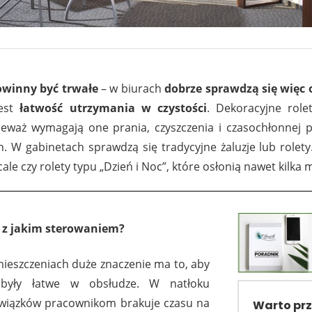
powinny być trwałe
– w biurach
dobrze sprawdzą się więc
jest
łatwość utrzymania w czystości
. Dekoracyjne rol
eważ wymagają one prania, czyszczenia i czasochłonnej p
n. W gabinetach sprawdzą się tradycyjne żaluzje lub rolet
icale czy rolety typu „Dzień i Noc”, które osłonią nawet kil
- z jakim sterowaniem?
eszczeniach duże znaczenie ma to, aby
 były łatwe w obsłudze. W natłoku
wiązków pracownikom brakuje czasu na
Warto pr