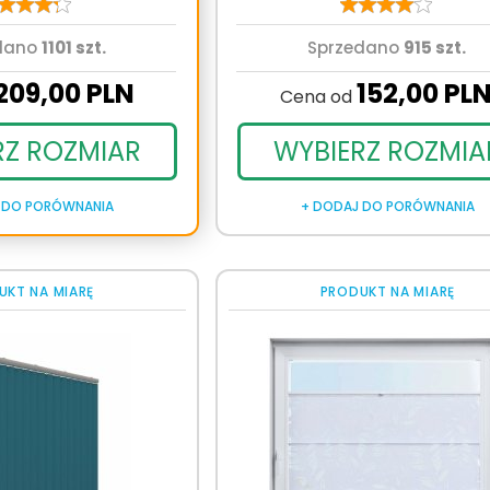
dano
1101 szt.
Sprzedano
915 szt.
209,
00
PLN
152,
00
PL
Cena od
RZ ROZMIAR
WYBIERZ ROZMIA
 DO PORÓWNANIA
+ DODAJ DO PORÓWNANIA
UKT NA MIARĘ
PRODUKT NA MIARĘ