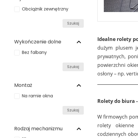
Obciążnik zewnętrzny
Szukaj
Idealne rolety 
Wykończenie dolne
dużym plusem 
Bez falbany
prywatnych, poni
powierzchni okie
Szukaj
osłony – np. vert
Montaż
Na ramie okna
Rolety do biura 
Szukaj
W firmowych pomi
rolety okienne
Rodzaj mechanizmu
codziennych obo