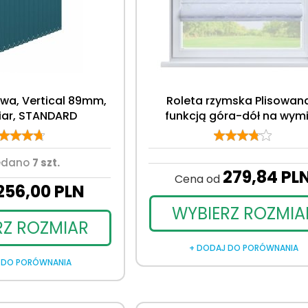
owa, Vertical 89mm,
Roleta rzymska Plisowana
iar, STANDARD
funkcją góra-dół na wym
edano
7 szt.
279,
84
PL
Cena od
256,
00
PLN
WYBIERZ ROZMIA
RZ ROZMIAR
+ DODAJ DO PORÓWNANIA
 DO PORÓWNANIA