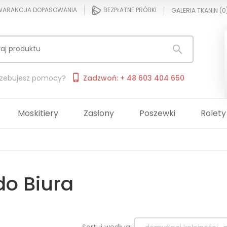
ARANCJA DOPASOWANIA
BEZPŁATNE PRÓBKI
GALERIA TKANIN (
0
rzebujesz pomocy?
Zadzwoń: + 48 603 404 650
Moskitiery
Zasłony
Poszewki
Rolety
do Biura
sort
Sortuj według: