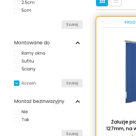
2.5cm
5cm
PROD
Szukaj
Montowane do
Ramy okna
Sufitu
Ściany
Rozwiń
Szukaj
Montaż bezinwazyjny
Nie
Tak
Żaluzje pi
127mm, na 
Szukaj