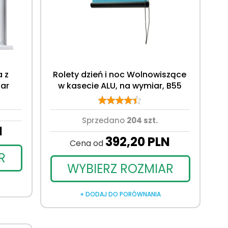
 z
Rolety dzień i noc Wolnowiszące
iar
w kasecie ALU, na wymiar, B55
Sprzedano
204 szt.
N
392,
20
PLN
Cena od
R
WYBIERZ ROZMIAR
+ DODAJ DO PORÓWNANIA