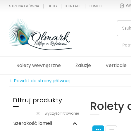
GW
STRONA GŁÓWNA
BLOG
KONTAKT
POMOC
Pot
Rolety wewnętrzne
Żaluzje
Verticale
< Powrót do strony głównej
Filtruj produkty
Rolety 
wyczyść filtrowanie
Szerokość lameli