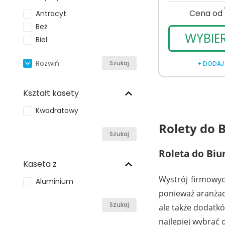
Cena od
Antracyt
Beż
WYBIE
Biel
Rozwiń
Szukaj
+ DODAJ
Kształt kasety
Kwadratowy
Rolety do 
Szukaj
Roleta do Biu
Kaseta z
Wystrój firmowyc
Aluminium
ponieważ aranżacj
Szukaj
ale także dodatkó
najlepiej wybrać 