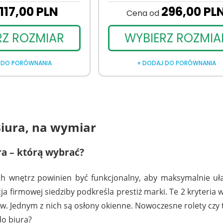
117,
00
PLN
296,
00
PL
Cena od
RZ ROZMIAR
WYBIERZ ROZMIA
 DO PORÓWNANIA
+ DODAJ DO PORÓWNANIA
Biura, na wymiar
ra – którą wybrać?
h wnętrz powinien być funkcjonalny, aby maksymalnie ułat
a firmowej siedziby podkreśla prestiż marki. Te 2 kryteria
w. Jednym z nich są osłony okienne. Nowoczesne rolety czy 
do biura?