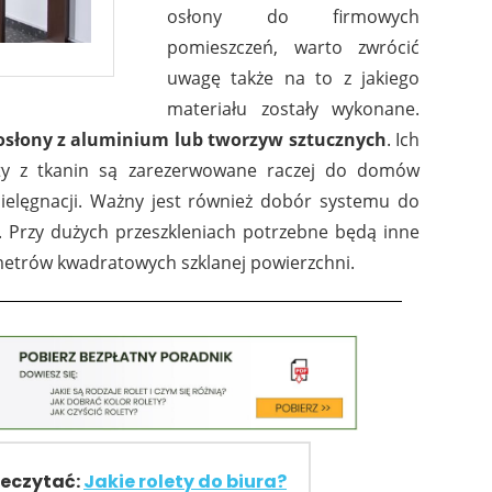
osłony do firmowych
pomieszczeń, warto zwrócić
uwagę także na to z jakiego
materiału zostały wykonane.
 osłony z aluminium lub tworzyw sztucznych
. Ich
ety z tkanin są zarezerwowane raczej do domów
ielęgnacji. Ważny jest również dobór systemu do
y. Przy dużych przeszkleniach potrzebne będą inne
ka metrów kwadratowych szklanej powierzchni.
zeczytać:
Jakie rolety do biura?