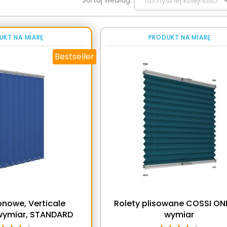
domyślnej kolejności
UKT NA MIARĘ
PRODUKT NA MIARĘ
Bestseller
onowe, Verticale
Rolety plisowane COSSI ONE
wymiar, STANDARD
wymiar