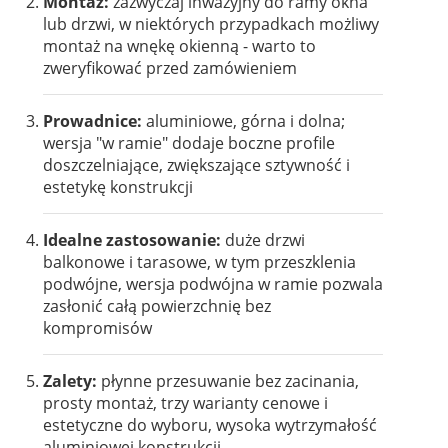
Montaż:
zazwyczaj inwazyjny do ramy okna
lub drzwi, w niektórych przypadkach możliwy
montaż na wnękę okienną - warto to
zweryfikować przed zamówieniem
Prowadnice:
aluminiowe, górna i dolna;
wersja "w ramie" dodaje boczne profile
doszczelniające, zwiększające sztywność i
estetykę konstrukcji
Idealne zastosowanie:
duże drzwi
balkonowe i tarasowe, w tym przeszklenia
podwójne, wersja podwójna w ramie pozwala
zasłonić całą powierzchnię bez
kompromisów
Zalety:
płynne przesuwanie bez zacinania,
prosty montaż, trzy warianty cenowe i
estetyczne do wyboru, wysoka wytrzymałość
aluminiowej konstrukcji