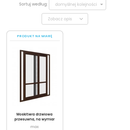
sort
Sortuj według:
domyślnej kolejności
Zobacz opis
PRODUKT NA MIARĘ
Moskitiera drzwiowa
przesuwna, na wymiar
max