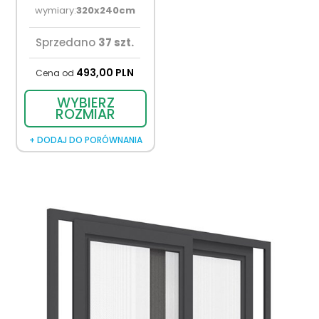
wymiary:
320x240
cm
Sprzedano
37 szt.
493,
00
PLN
Cena od
WYBIERZ
ROZMIAR
+ DODAJ DO PORÓWNANIA