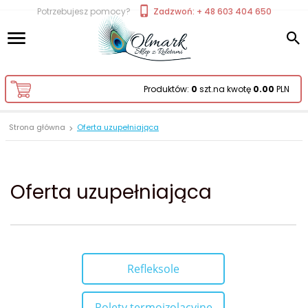
Potrzebujesz pomocy?
Zadzwoń: + 48 603 404 650
Produktów:
0
szt.
na kwotę
0.00
PLN
Strona główna
Oferta uzupełniająca
Oferta uzupełniająca
Refleksole
Rolety termoizolacyjne