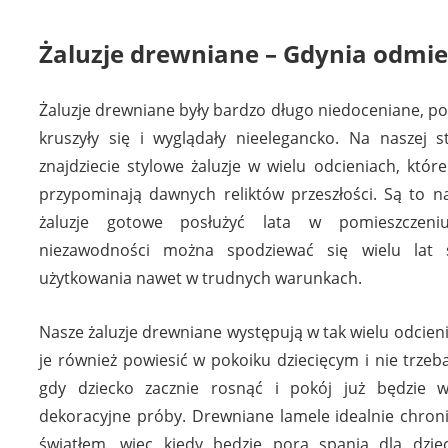
Żaluzje drewniane – Gdynia odmi
Żaluzje drewniane były bardzo długo niedoceniane, po
kruszyły się i wyglądały nieelegancko. Na naszej 
znajdziecie stylowe żaluzje w wielu odcieniach, któr
przypominają dawnych reliktów przeszłości. Są to na
żaluzje gotowe posłużyć lata w pomieszczeniu
niezawodności można spodziewać się wielu lat 
użytkowania nawet w trudnych warunkach.
Nasze żaluzje drewniane występują w tak wielu odcien
je również powiesić w pokoiku dziecięcym i nie trzeba
gdy dziecko zacznie rosnąć i pokój już będzie 
dekoracyjne próby. Drewniane lamele idealnie chron
światłem, więc kiedy będzie pora spania dla dziec