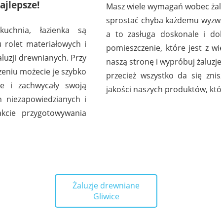
ajlepsze!
Masz wiele wymagań wobec żalu
sprostać chyba każdemu wyzwa
uchnia, łazienka są
a to zasługa doskonale i do
 rolet materiałowych i
pomieszczenie, które jest z 
luzji drewnianych. Przy
naszą stronę i wypróbuj żaluzj
eniu możecie je szybko
przecież wszystko da się zni
ie i zachwycały swoją
jakości naszych produktów, któ
h niezapowiedzianych i
kcie przygotowywania
Żaluzje drewniane
Gliwice