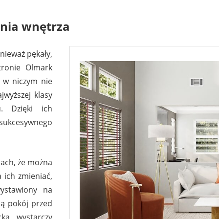
enia wnętrza
nieważ pękały,
stronie Olmark
e w niczym nie
jwyższej klasy
. Dzięki ich
sukcesywnego
iach, że można
 ich zmieniać,
wystawiony na
ią pokój przed
ka, wystarczy