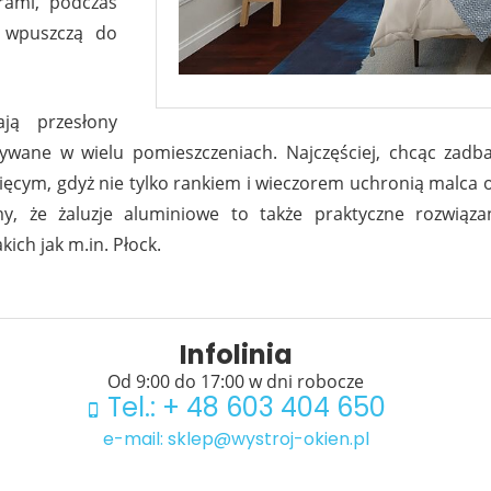
rami, podczas
 wpuszczą do
ają przesłony
ywane w wielu pomieszczeniach. Najczęściej, chcąc zadba
ęcym, gdyż nie tylko rankiem i wieczorem uchronią malca o
y, że żaluzje aluminiowe to także praktyczne rozwiąza
ich jak m.in. Płock.
Infolinia
Od 9:00 do 17:00 w dni robocze
Tel.: + 48 603 404 650
e-mail: sklep@wystroj-okien.pl