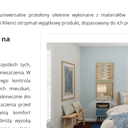
niwersalne przesłony okienne wykonane z materiałów wy
 Klienci otrzymali wyjątkowy produkt, dopasowany do ich p
 na
zystkich tych,
mieszczenia. W
tego kontrola
ych mieszkań,
słonecznie dni
szczenia przed
wnią komfort
bniżą wysoką