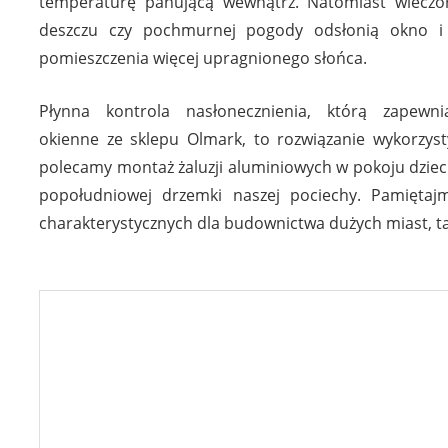
temperaturę panującą wewnątrz. Natomiast wieczo
deszczu czy pochmurnej pogody odsłonią okno i
pomieszczenia więcej upragnionego słońca.
Płynna kontrola nasłonecznienia, którą zapewni
okienne ze sklepu Olmark, to rozwiązanie wykorzyst
polecamy montaż żaluzji aluminiowych w pokoju dzieci
popołudniowej drzemki naszej pociechy. Pamiętajm
charakterystycznych dla budownictwa dużych miast, tak