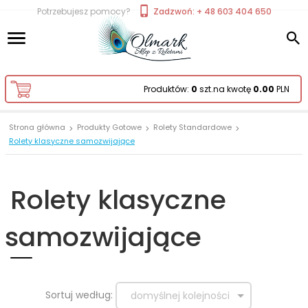
Potrzebujesz pomocy?
Zadzwoń: + 48 603 404 650
Produktów:
0
szt.
na kwotę
0.00
PLN
Strona główna
Produkty Gotowe
Rolety Standardowe
Rolety klasyczne samozwijające
Rolety klasyczne
samozwijające
sort
Sortuj według:
domyślnej kolejności