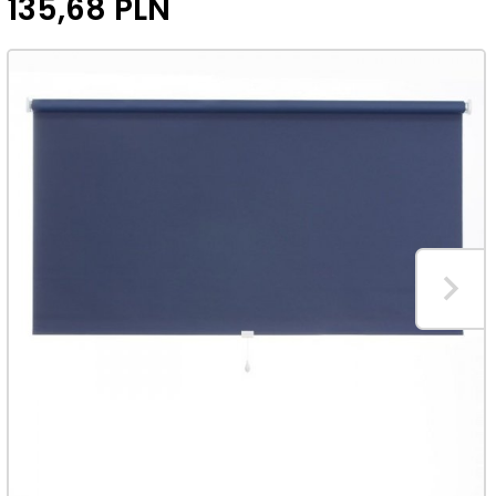
135,
68
PLN