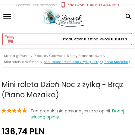
Potrzebujesz pomocy?
Zadzwoń: + 48 603 404 650
Produktów:
0
szt.
na kwotę
0.00
PLN
Strona główna
Produkty Gotowe
Rolety Standardowe
Mini rolety dzień noc
Mini roleta Dzień Noc z żyłką - Brąz (Piano Mozaika)
Mini roleta Dzień Noc z żyłką - Brąz
(Piano Mozaika)
Ten produkt nie posiada jeszcze opinii.
Dodaj
własną opinię.
136,
74
PLN