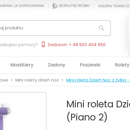
ARANCJA DOPASOWANIA
BEZPŁATNE PRÓBKI
GALERIA TKANIN (
0
rzebujesz pomocy?
Zadzwoń: + 48 603 404 650
Moskitiery
Zasłony
Poszewki
Rolety
dowe
Mini rolety dzień noc
Mini roleta Dzień Noc z żyłką 
Mini roleta Dz
(Piano 2)