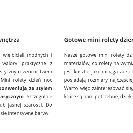
wnętrza
Gotowe mini rolety dzień
 wielbicieli modnych i
Nasze gotowe mini rolety dz
 walory praktyczne z
materiałów, co rolety na wymi
listycznym wzornictwem
jest kosztu, jaki pociąga za s
Mini rolety dzień noc
posiadają rozmiary najczęśc
konweniują ze stylem
Warto więc zainteresować się,
lasycznym
. Szczególnie
które są nam potrzebne, dzięk
lub jasnej szarości. Do
się intensywne barwy.