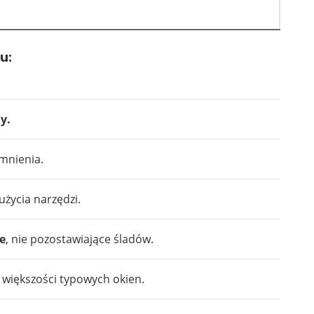
u:
y.
emnienia.
użycia narzędzi.
e
, nie pozostawiające śladów.
większości typowych okien.