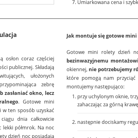
Umiarkowana cena i szybk
ulacja
Jak montuje się gotowe mini 
Gotowe mini rolety dzień n
ą osłon coraz częściej
bezinwazyjnemu montażow
ci publicznej. Składają
okiennej,
nie potrzebujemy r
itujących, ułożonych
które pomogą nam przyciąć ż
przypominająca zebrę
montujemy następująco:
b zasłaniać okno, lecz
przy uchylonym oknie, tr
ralnego
. Gotowe mini
zahaczając za górną kraw
i w ten sposób uzyskać
ciągu dnia całkowicie
następnie dociskamy regu
c lekki półmrok. Na noc
lety dzień noc posiadają