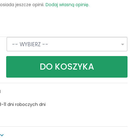
osiada jeszcze opinii.
Dodaj własną opinię.
:
-- WYBIERZ --
DO KOSZYKA
N
8-11 dni roboczych dni