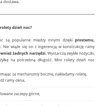
a dostawa.
rolety dzień noc?
oc są popularne między innymi dzięki
prostemu,
i
. Nie wiąże się on z ingerencją w konstrukcję ramy
ównież żadnych narzędzi
. Wystarczą zwykłe nożyczki,
yłkę na potrzebną długość. Mini rolety dzień noc
zymając za mechanizmy boczne, nakładamy roletę,
ędź ramy okna,
lowane zaczepy górne,