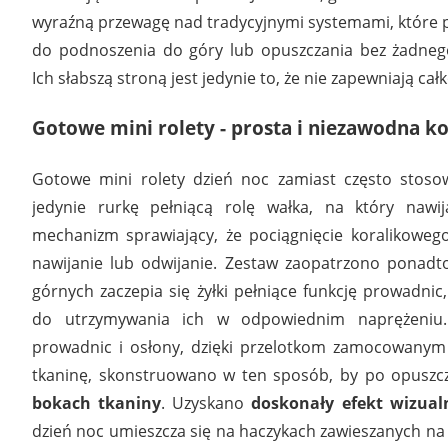
wyraźną przewagę nad tradycyjnymi systemami, które p
do podnoszenia do góry lub opuszczania bez żadneg
Ich słabszą stroną jest jedynie to, że nie zapewniają ca
Gotowe mini rolety - prosta i niezawodna k
Gotowe mini rolety dzień noc zamiast często stoso
jedynie rurkę pełniącą rolę wałka, na który nawij
mechanizm sprawiający, że pociągnięcie koralikoweg
nawijanie lub odwijanie. Zestaw zaopatrzono ponadt
górnych zaczepia się żyłki pełniące funkcję prowadnic
do utrzymywania ich w odpowiednim naprężeniu
prowadnic i osłony, dzięki przelotkom zamocowanym n
tkaninę, skonstruowano w ten sposób, by po opusz
bokach tkaniny
. Uzyskano
doskonały efekt wizual
dzień noc umieszcza się na haczykach zawieszanych na 