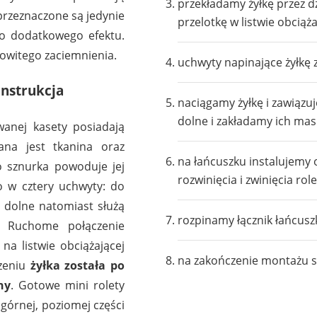
przekładamy żyłkę przez 
rzeznaczone są jedynie
przelotkę w listwie obciąża
o dodatkowego efektu.
łkowitego zaciemnienia.
uchwyty napinające żyłkę
onstrukcja
naciągamy żyłkę i zawiązu
dolne i zakładamy ich ma
wanej kasety posiadają
ana jest tkanina oraz
na łańcuszku instalujemy 
o sznurka powoduje jej
rozwinięcia i zwinięcia role
o w cztery uchwyty: do
, dolne natomiast służą
rozpinamy łącznik łańcusz
. Ruchome połączenie
a listwie obciążającej
na zakończenie montażu s
czeniu
żyłka została po
ny
. Gotowe mini rolety
górnej, poziomej części