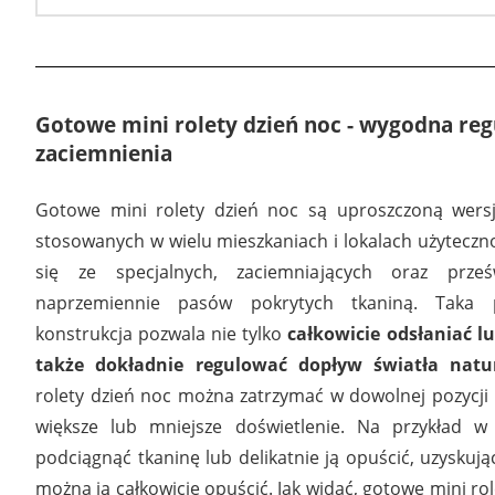
Gotowe mini rolety dzień noc - wygodna reg
zaciemnienia
Gotowe mini rolety dzień noc są uproszczoną wersj
stosowanych w wielu mieszkaniach i lokalach użytecznoś
się ze specjalnych, zaciemniających oraz prześw
naprzemiennie pasów pokrytych tkaniną. Taka 
konstrukcja pozwala nie tylko
całkowicie odsłaniać lu
także dokładnie regulować dopływ światła natu
rolety dzień noc można zatrzymać w dowolnej pozycji 
większe lub mniejsze doświetlenie. Na przykład w 
podciągnąć tkaninę lub delikatnie ją opuścić, uzyskują
można ją całkowicie opuścić. Jak widać, gotowe mini ro