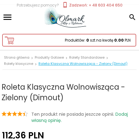
Potrzebujesz pomocy?
Zadzwoń: + 48 603 404 650
Produktów:
0
szt.
na kwotę
0.00
PLN
Strona główna
Produkty Gotowe
Rolety Standardowe
Rolety klasyczne
Roleta Klasyczna Wolnowisząca - Zielony (Dimout)
Roleta Klasyczna Wolnowisząca -
Zielony (Dimout)
Ten produkt nie posiada jeszcze opinii.
Dodaj
własną opinię.
112,
36
PLN