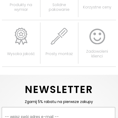
Produkty na
Solidne
Korzystne ceny
wymiar
pakowanie
Zadowoleni
Wysoka jakość
Prosty montaż
klienci
NEWSLETTER
Zgarnij 5% rabatu na pierwsze zakupy