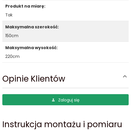
Produkt na miarę:
1207
1209
Tak
Maksymalna szerokość:
150cm
Maksymalna wysokość:
220cm
1211
1213
Opinie Klientów
Zaloguj się
1214
1215
Instrukcja montażu i pomiaru