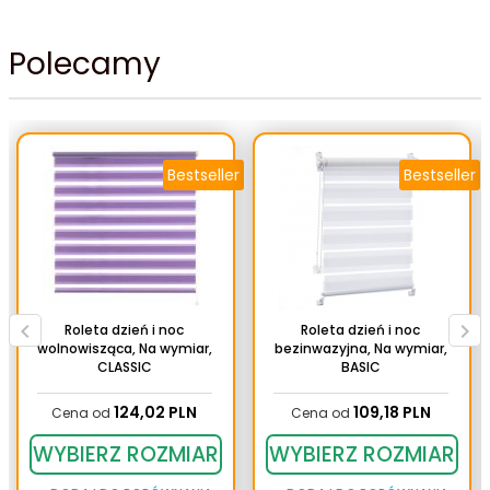
Polecamy
2212
2301
Bestseller
Bestseller
2302
2303
Roleta dzień i noc
Roleta dzień i noc
wolnowisząca, Na wymiar,
bezinwazyjna, Na wymiar,
CLASSIC
BASIC
124,
02
PLN
109,
18
PLN
Cena od
Cena od
2304
2305
WYBIERZ ROZMIAR
WYBIERZ ROZMIAR