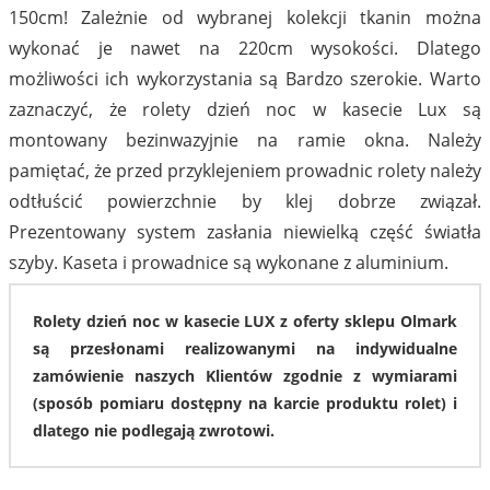
150cm! Zależnie od wybranej kolekcji tkanin można
wykonać je nawet na 220cm wysokości. Dlatego
możliwości ich wykorzystania są Bardzo szerokie. Warto
92
93
zaznaczyć, że rolety dzień noc w kasecie Lux są
montowany bezinwazyjnie na ramie okna. Należy
pamiętać, że przed przyklejeniem prowadnic rolety należy
odtłuścić powierzchnie by klej dobrze związał.
Prezentowany system zasłania niewielką część światła
szyby. Kaseta i prowadnice są wykonane z aluminium.
94
95
Rolety dzień noc w kasecie LUX z oferty sklepu Olmark
są przesłonami realizowanymi na indywidualne
zamówienie naszych Klientów zgodnie z wymiarami
(sposób pomiaru dostępny na karcie produktu rolet) i
dlatego nie podlegają zwrotowi.
96
97