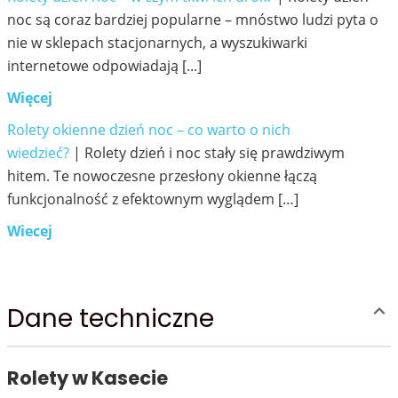
noc są coraz bardziej popularne – mnóstwo ludzi pyta o
nie w sklepach stacjonarnych, a wyszukiwarki
internetowe odpowiadają [...]
09
10
Więcej
Rolety okienne dzień noc – co warto o nich
wiedzieć?
| Rolety dzień i noc stały się prawdziwym
hitem. Te nowoczesne przesłony okienne łączą
funkcjonalność z efektownym wyglądem […]
21
1200
Wiecej
Dane techniczne
1201
1202
Rolety w Kasecie