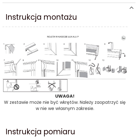
Instrukcja montażu
1217
1220
2202
2203
UWAGA!
W zestawie może nie być wkrętów. Należy zaopatrzyć się
w nie we własnym zakresie.
Instrukcja pomiaru
2204
2206