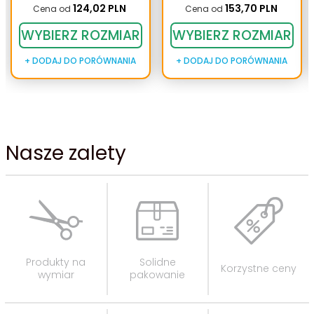
71
72
124,
02
PLN
153,
70
PLN
Cena od
Cena od
WYBIERZ ROZMIAR
WYBIERZ ROZMIAR
+ DODAJ DO PORÓWNANIA
+ DODAJ DO PORÓWNANIA
74
75
Nasze zalety
76
77
Produkty na
Solidne
Korzystne ceny
wymiar
pakowanie