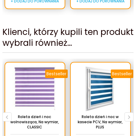
+ DODAJ DO PORÓWNANIA
+ DODAJ DO PORÓWNANIA
Klienci, którzy kupili ten produkt
2306
2307
wybrali również...
Bestseller
Bestseller
2309
2310
Roleta dzień i noc
Roleta dzień i noc w
wolnowisząca, Na wymiar,
kasecie PCV, Na wymiar,
CLASSIC
PLUS