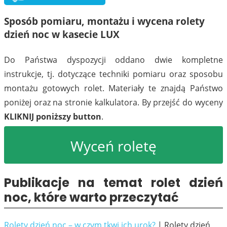
03
04
Sposób pomiaru, montażu i wycena rolety
dzień noc w kasecie LUX
Do Państwa dyspozycji oddano dwie kompletne
instrukcje, tj. dotyczące techniki pomiaru oraz sposobu
montażu gotowych rolet. Materiały te znajdą Państwo
05
06
poniżej oraz na stronie kalkulatora. By przejść do wyceny
KLIKNIJ poniższy button
.
Wyceń roletę
Publikacje na temat rolet dzień
07
08
noc, które warto przeczytać
Rolety dzień noc – w czym tkwi ich urok?
| Rolety dzień