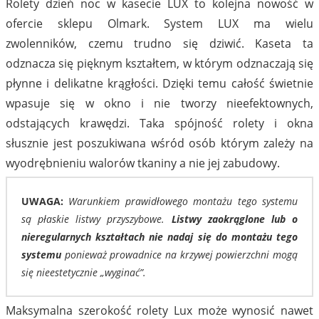
Rolety dzień noc w kasecie LUX to kolejna nowość w
ofercie sklepu Olmark. System LUX ma wielu
3030
3042
zwolenników, czemu trudno się dziwić. Kaseta ta
odznacza się pięknym kształtem, w którym odznaczają się
płynne i delikatne krągłości. Dzięki temu całość świetnie
wpasuje się w okno i nie tworzy nieefektownych,
odstających krawędzi. Taka spójność rolety i okna
słusznie jest poszukiwana wśród osób którym zależy na
3035
3040
wyodrębnieniu walorów tkaniny a nie jej zabudowy.
UWAGA:
Warunkiem prawidłowego montażu tego systemu
są płaskie listwy przyszybowe.
Listwy zaokrąglone lub o
nieregularnych kształtach nie nadaj się do montażu tego
systemu
ponieważ prowadnice na krzywej powierzchni mogą
3041
90
się nieestetycznie „wyginać”.
Maksymalna szerokość rolety Lux może wynosić nawet