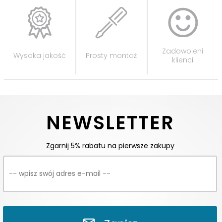
78
931
Zadowoleni
Wysoka jakość
Prosty montaż
klienci
NEWSLETTER
932
933
Zgarnij 5% rabatu na pierwsze zakupy
934
935