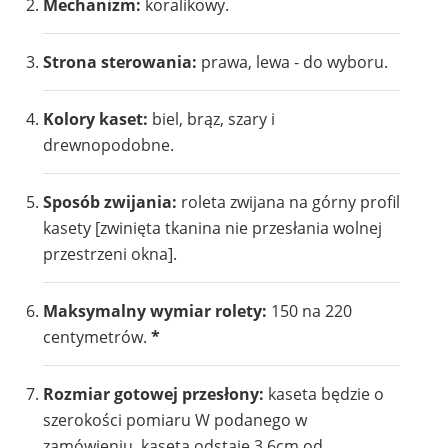
Mechanizm:
koralikowy.
1104
1105
Strona sterowania:
prawa, lewa - do wyboru.
Kolory kaset:
biel, brąz, szary i
drewnopodobne.
Sposób zwijania:
roleta zwijana na górny profil
1106
1107
kasety [zwinięta tkanina nie przesłania wolnej
przestrzeni okna].
Maksymalny wymiar rolety:
150 na 220
centymetrów.
*
1108
1109
Rozmiar gotowej przesłony:
kaseta będzie o
szerokości pomiaru W podanego w
zamówieniu, kaseta odstaje 3,6cm od