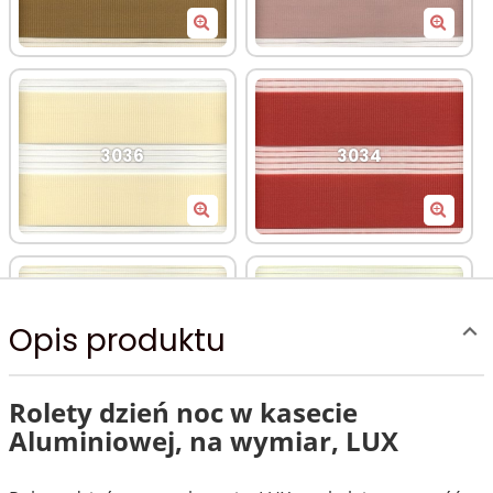
3036
3034
Opis produktu
3032
3031
Rolety dzień noc w kasecie
Aluminiowej, na wymiar, LUX