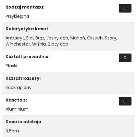
Rodzaj montażu:
Przyklejana
Kolorystyka kaset:
Antracyt, Biel, Brąz, Jasny dąb, Mahoń, Orzech, Szary,
1203
1204
Winchester, Wiśnia, Złoty dąb
Kształt prowadnic:
Płaski
Kształt kasety:
Zaokrąglony
1205
1206
Kaseta z:
Aluminium
Kaseta odstaje:
3.6cm