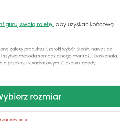
nfiguruj swoją roletę
, aby uzyskać końcową
ane zalety produktu: Szeroki wybór tkanin, nawet do
 i szybka metoda samodzielnego montażu. Doskonała,
a o przekroju kwadratowym. Ciekawa, anody
ybierz rozmiar
e zamówienie