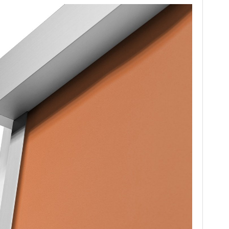
899
7909
905
7943