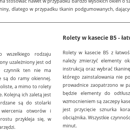
ożna stosować nawet w przypadku bardzo wysokich okien o 
niny, dlatego w przypadku tkanin podgumowanych, dającyc
4932
4
Rolety w kasecie B5 - ła
Rolety w kasecie B5 z łatwo
wszelkiego rodzaju
należy zmierzyć elementy ok
ony uzależniony jest od
instrukcją oraz wybrać tkanin
e czynnik ten nie ma
którego zainstalowania nie p
 są do ramy okiennej.
prowadnice zaopatrzono w pa
liste, a mimo to rolety
4935
4
będzie elementy do odtłusz
Kolejną ich zaletą jest
wzmocnieniem są zaczepy kaset
erdzane są do stolarki
jest przycięcie sznurka kor
 wiercenia otworów i
obciążnika. Wszystkie czynnośc
ostu przykleja się, w
minut.
rzędzi.