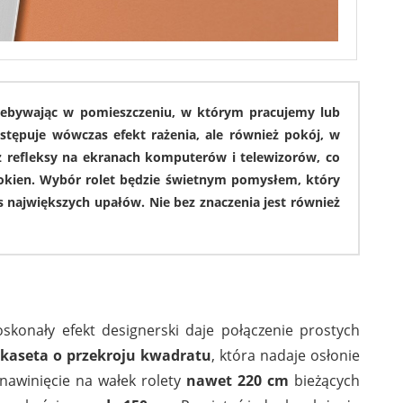
867
6744
rzebywając w pomieszczeniu, w którym pracujemy lub
ępuje wówczas efekt rażenia, ale również pokój, w
ż refleksy na ekranach komputerów i telewizorów, co
kien. Wybór rolet będzie świetnym pomysłem, który
 największych upałów. Nie bez znaczenia jest również
999
4996
konały efekt designerski daje połączenie prostych
kaseta o przekroju kwadratu
, która nadaje osłonie
nawinięcie na wałek rolety
nawet 220 cm
bieżących