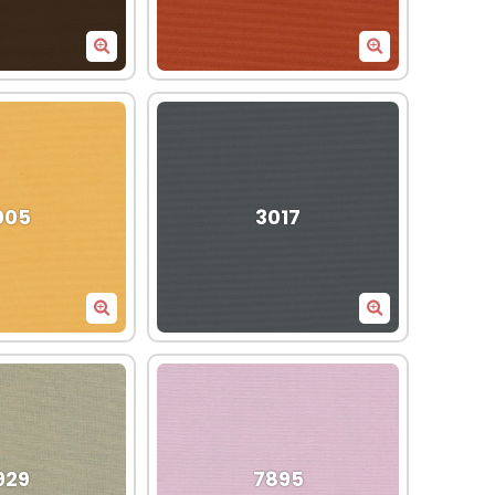
005
3017
929
7895