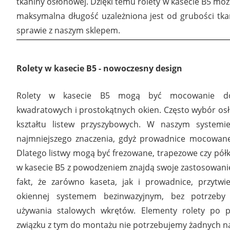
tkaniny osłonowej. Dzięki temu rolety w kasecie B5 m
maksymalna długość uzależniona jest od grubości tka
sprawie z naszym sklepem.
4984
Rolety w kasecie B5 - nowoczesny design
Rolety w kasecie B5 mogą być mocowanie do 
kwadratowych i prostokątnych okien. Często wybór osł
kształtu listew przyszybowych. W naszym systemi
najmniejszego znaczenia, gdyż prowadnice mocowane
Dlatego listwy mogą być frezowane, trapezowe czy półko
4934
w kasecie B5 z powodzeniem znajdą swoje zastosowanie. 
fakt, że zarówno kaseta, jak i prowadnice, przytwi
okiennej systemem bezinwazyjnym, bez potrzeby
używania stalowych wkrętów. Elementy rolety po pr
związku z tym do montażu nie potrzebujemy żadnych na