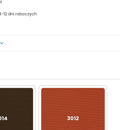
N
8-12 dni roboczych
014
3012