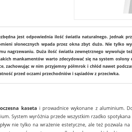
10865
10
będna jest odpowiednia ilość światła naturalnego. Jednak p
eni słonecznych wpada przez okna zbyt dużo. Nie tylko wyst
mu nagrzewaniu. Duża ilość światła zewnętrznego wywołuje te
takich mankamentów warto zdecydować się na system osłony o
ce, zachowując w nim przyjemny półmrok i chłód nawet podczas
atność przed oczami przechodniów i sąsiadów z przeciwka.
5034
4
oczesna kaseta
i prowadnice wykonane z aluminium. Dos
ium. System wyróżnia przede wszystkim rzadko spotykana
ływ nie tylko na wrażenie estetyczne, ale też pozwala na 