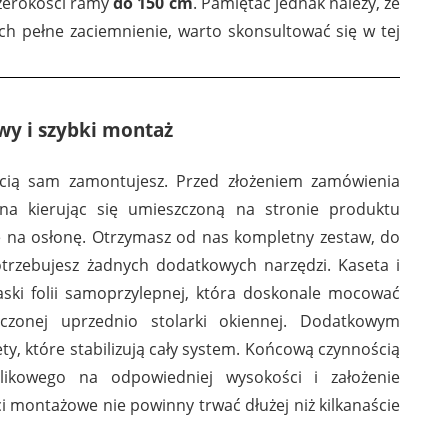
szerokości ramy
do 150 cm
. Pamiętać jednak należy, że
h pełne zaciemnienie, warto skonsultować się w tej
905
100
twy i szybki montaż
ścią sam zamontujesz. Przed złożeniem zamówienia
na kierując się umieszczoną na stronie produktu
ę na osłonę. Otrzymasz od nas kompletny zestaw, do
otrzebujesz żadnych dodatkowych narzędzi. Kaseta i
ski folii samoprzylepnej, która doskonale mocować
978
4981
czonej uprzednio stolarki okiennej. Dodatkowym
y, które stabilizują cały system. Końcową czynnością
alikowego na odpowiedniej wysokości i założenie
i montażowe nie powinny trwać dłużej niż kilkanaście