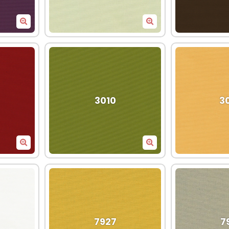
3010
3
7927
7