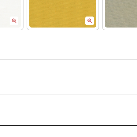
7897
7