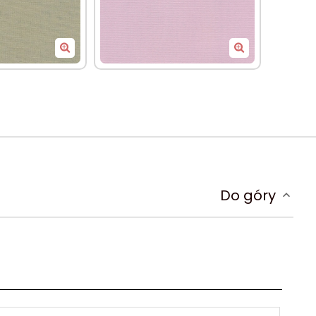
907
7901
Do góry