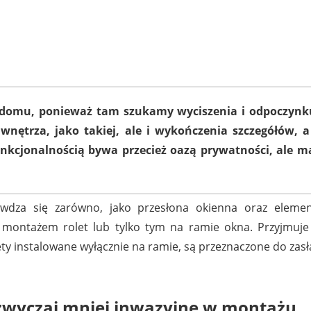
 domu, ponieważ tam szukamy wyciszenia i odpoczynku
i wnętrza, jako takiej, ale i wykończenia szczegółów
nkcjonalnością bywa przecież oazą prywatności, ale ma
awdza się zarówno, jako przesłona okienna oraz eleme
montażem rolet lub tylko tym na ramie okna. Przyjmuje s
ety instalowane wyłącznie na ramie, są przeznaczone do zas
zwyczaj mniej inwazyjne w montażu