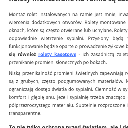
Montaż rolet instalowanych na ramie jest mniej inw
wiercenia dodatkowych otworów. Rolety montowane 
oknach, które są często otwierane lub uchylane. Role
odpowiednie wietrzenie sypialni. Przysłony będą 
funkcjonowanie będzie oparte o prowadzenie żyłkowe 
się również
rolety kasetowe
- ich zasadniczą zalet
przenikanie promieni słonecznych po bokach.
Niską przenikalność promieni świetlnych zapewniają 
są z grubych, często podgumowanych materiałów. N
ograniczają dostęp światła do sypialni. Ciemność w s
komfort i głębię snu. Jeżeli sypialnię trzeba znacząco
półprzezroczystego materiału. Subtelnie rozproszone i
transparentne.
To nie tylko ochrona przed światłem, ale i 