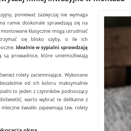
azyjny, ponieważ zazwyczaj nie wymaga
na ramie doskonale sprawdzają się na
ty montowane klasycznie mogą utrudniać
trzymać się blisko szyby, o ile ich
boczne.
Idealnie w sypialni sprawdzają
ą są prowadnice, które uniemożliwiają
również rolety zaciemniające. Wykonane
iezależnie od ich koloru maksymalnie
ypialni to jeden z czynników podnoszący
 doświetlić, warto wybrać te delikatne z
 mleczne światło zapewniają tzw. rolety
dekoracja okna