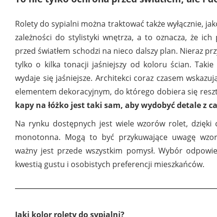
Rolety do sypialni można traktować także wyłącznie, ja
zależności do stylistyki wnętrza, a to oznacza, że ic
przed światłem schodzi na nieco dalszy plan. Nieraz przyj
tylko o kilka tonacji jaśniejszy od koloru ścian. Taki
wydaje się jaśniejsze. Architekci coraz czasem wskazują
elementem dekoracyjnym, do którego dobiera się resz
kapy na łóżko jest taki sam, aby wydobyć detale z ca
Na rynku dostępnych jest wiele wzorów rolet, dzięki
monotonna. Mogą to być przykuwające uwagę wzory 
ważny jest przede wszystkim pomysł. Wybór odpowiedn
kwestią gustu i osobistych preferencji mieszkańców.
Jaki kolor rolety do sypialni?