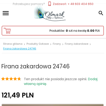
Potrzebujesz pomocy?
Zadzwoń: + 48 603 404 650
Produktów:
0
szt.
na kwotę
0.00
PLN
Strona główna
Produkty Gotowe
Firany
Firany żakardowe
Firana żakardowa 24746
Firana żakardowa 24746
Ten produkt nie posiada jeszcze opinii.
Dodaj
własną opinię.
121,
49
PLN