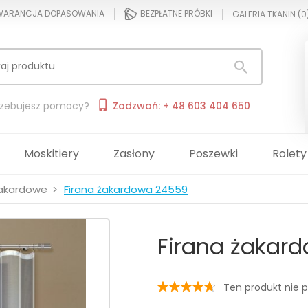
ARANCJA DOPASOWANIA
BEZPŁATNE PRÓBKI
GALERIA TKANIN (
0
rzebujesz pomocy?
Zadzwoń: + 48 603 404 650
Moskitiery
Zasłony
Poszewki
Rolety
żakardowe
Firana żakardowa 24559
Firana żakar
Ten produkt nie p