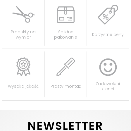
Produkty na
Solidne
Korzystne ceny
wymiar
pakowanie
Zadowoleni
Wysoka jakość
Prosty montaż
klienci
NEWSLETTER