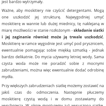
jest bardzo wytrzymały.
Ważne, aby moskitiery nie czyścić detergentami. Mogą
one uszkodzić jej strukturę. Najwygodniej umyć
moskitierę w wannie lub dużej miednicy, tę naklejaną w
miarę możliwości w stanie rozłożonym -
składanie siatki
i jej zaginanie również może ją trwale uszkodzić
.
Moskitierę w ramce wygodnie jest umyć pod prysznicem,
ewentualnie pomagając sobie miękką szmatką - jednak
bardzo delikatnie. Do mycia używamy letniej wody. Sama
czysta woda może nie poradzić sobie z mocnymi
zabrudzeniami, można więc ewentualnie dodać odrobinę
mydła.
Przy większych zabrudzeniach siatkę możemy zostawić na
jakiś czas do odmoczenia. Następnie płuczemy
moskitierę czystą wodą i w domu zostawiamy do
wyschnięcia. W oknie montujemy już wysuszoną siatkę.