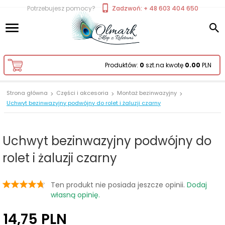
Potrzebujesz pomocy?
Zadzwoń: + 48 603 404 650
Produktów:
0
szt.
na kwotę
0.00
PLN
Strona główna
Części i akcesoria
Montaż bezinwazyjny
Uchwyt bezinwazyjny podwójny do rolet i żaluzji czarny
Uchwyt bezinwazyjny podwójny do
rolet i żaluzji czarny
Ten produkt nie posiada jeszcze opinii.
Dodaj
własną opinię.
14,
75
PLN