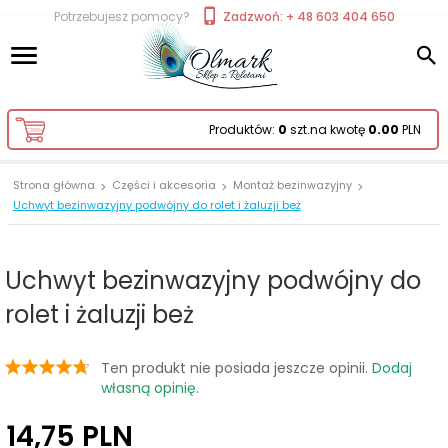
Potrzebujesz pomocy?
Zadzwoń: + 48 603 404 650
Produktów:
0
szt.
na kwotę
0.00
PLN
Strona główna
Części i akcesoria
Montaż bezinwazyjny
Uchwyt bezinwazyjny podwójny do rolet i żaluzji beż
Uchwyt bezinwazyjny podwójny do
rolet i żaluzji beż
Ten produkt nie posiada jeszcze opinii.
Dodaj
własną opinię.
14,
75
PLN