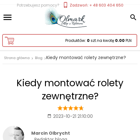
Potrzebujesz pomocy?
Zadzwoń: + 48 603 404 650
Produktów:
0
szt.
na kwotę
0.00
PLN
Kiedy montować rolety zewnętrzne?
Strona główna
Blog
Kiedy montować rolety
zewnętrzne?
2023-10-21 21:10:00
Marcin Olbrycht
Redaktor bloga