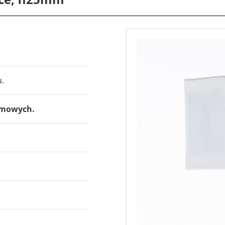
7903
7
.
domowych.
7923
7