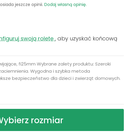
osiada jeszcze opinii.
Dodaj własną opinię.
nfiguruj swoją roletę
, aby uzyskać końcową
ijające, fi25mm Wybrane zalety produktu: Szeroki
 zaciemnienia. Wygodna i szybka metoda
sze bezpieczeństwo dla dzieci i zwierząt domowych.
ybierz rozmiar