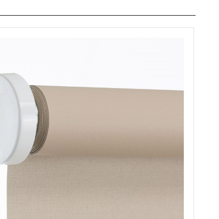
899
7909
905
7943