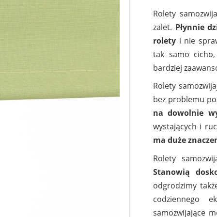
Rolety samozwij
zalet.
Płynnie d
rolety
i nie spra
tak samo cicho,
4932
4
bardziej zaawans
Rolety samozwija
bez problemu po
na dowolnie w
wystających i ru
ma duże znaczen
Rolety samozwi
Stanowią dosk
4935
4
odgrodzimy także
codziennego e
samozwijające mo