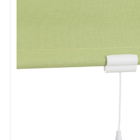
4984
4934