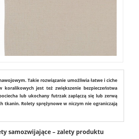
867
6744
awojowym. Takie rozwiązanie umożliwia łatwe i ciche
w koralikowych jest też zwiększenie bezpieczeństwa
ociecha lub ukochany futrzak zaplączą się lub zerwą
 tkanin. Rolety sprężynowe w niczym nie ograniczają
999
4996
ety samozwijające – zalety produktu