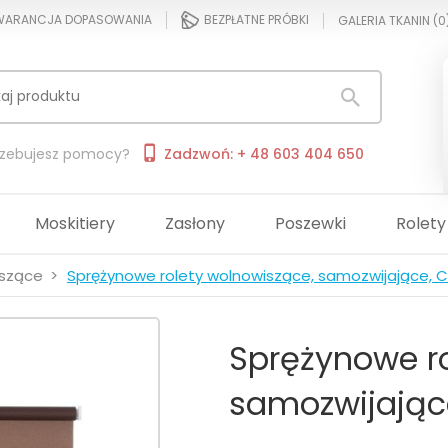
ARANCJA DOPASOWANIA
BEZPŁATNE PRÓBKI
GALERIA TKANIN (
0
rzebujesz pomocy?
Zadzwoń: + 48 603 404 650
Moskitiery
Zasłony
Poszewki
Rolety
iszące
Sprężynowe rolety wolnowiszące, samozwijające, C
Sprężynowe ro
samozwijając