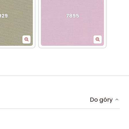
929
7895
907
7901
Do góry