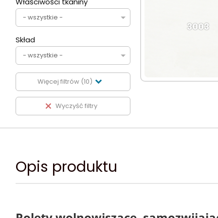
Właściwości tkaniny
- wszystkie -
3003
Skład
- wszystkie -
Więcej filtrów (10)
Wyczyść filtry
7921
Opis produktu
Rolety wolnowiszące, samozwijają