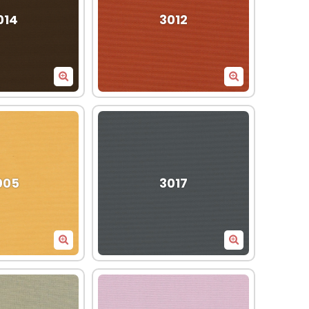
014
3012
005
3017