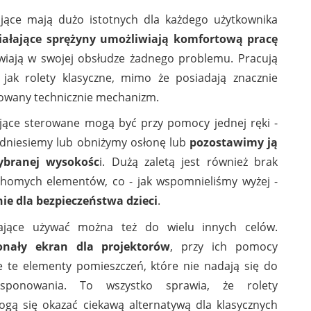
ające mają dużo istotnych dla każdego użytkownika
ziałające sprężyny umożliwiają komfortową pracę
wiają w swojej obsłudze żadnego problemu. Pracują
 jak rolety klasyczne, mimo że posiadają znacznie
905
100
owany technicznie mechanizm.
jące sterowane mogą być przy pomocy jednej ręki -
dniesiemy lub obniżymy osłonę lub
pozostawimy ją
ybranej wysokośc
i. Dużą zaletą jest również brak
chomych elementów, co - jak wspomnieliśmy wyżej -
ie dla bezpieczeństwa dzieci
.
jające używać można też do wielu innych celów.
onały ekran dla projektorów
, przy ich pomocy
978
4981
 te elementy pomieszczeń, które nie nadają się do
ksponowania. To wszystko sprawia, że rolety
gą się okazać ciekawą alternatywą dla klasycznych