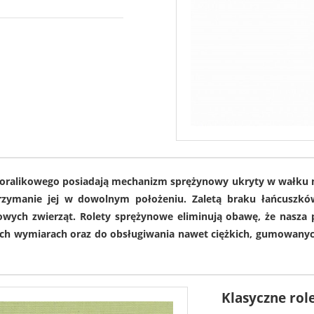
10865
10
koralikowego posiadają mechanizm sprężynowy ukryty w wałku n
atrzymanie jej w dowolnym położeniu. Zaletą braku łańcuszkó
ych zwierząt. Rolety sprężynowe eliminują obawę, że nasza p
ch wymiarach oraz do obsługiwania nawet ciężkich, gumowanych
5034
4
Klasyczne rol