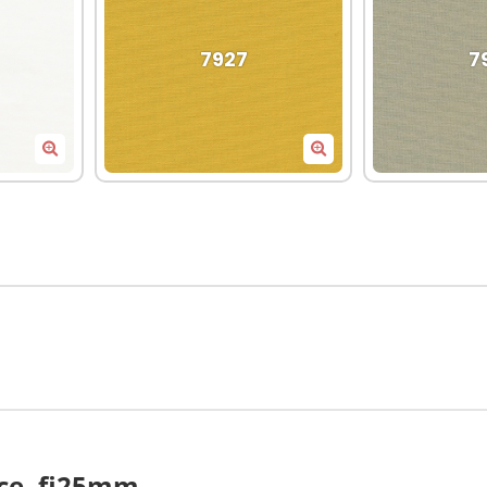
7927
7
7897
7
ce, fi25mm