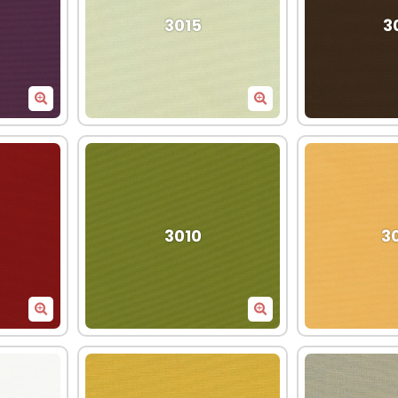
3015
3
3010
3